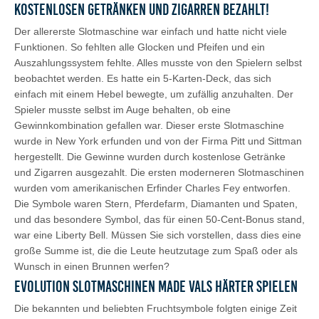
kostenlosen Getränken und Zigarren bezahlt!
Der allererste Slotmaschine war einfach und hatte nicht viele
Funktionen. So fehlten alle Glocken und Pfeifen und ein
Auszahlungssystem fehlte. Alles musste von den Spielern selbst
beobachtet werden. Es hatte ein 5-Karten-Deck, das sich
einfach mit einem Hebel bewegte, um zufällig anzuhalten. Der
Spieler musste selbst im Auge behalten, ob eine
Gewinnkombination gefallen war. Dieser erste Slotmaschine
wurde in New York erfunden und von der Firma Pitt und Sittman
hergestellt. Die Gewinne wurden durch kostenlose Getränke
und Zigarren ausgezahlt. Die ersten moderneren Slotmaschinen
wurden vom amerikanischen Erfinder Charles Fey entworfen.
Die Symbole waren Stern, Pferdefarm, Diamanten und Spaten,
und das besondere Symbol, das für einen 50-Cent-Bonus stand,
war eine Liberty Bell. Müssen Sie sich vorstellen, dass dies eine
große Summe ist, die die Leute heutzutage zum Spaß oder als
Wunsch in einen Brunnen werfen?
Evolution Slotmaschinen Made Vals Härter spielen
Die bekannten und beliebten Fruchtsymbole folgten einige Zeit