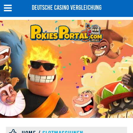
DEUTSCHE CASINO VERGLEICHUNG