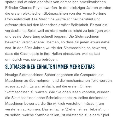
später und wurden ebenfalls von demselben amerikanischen
Erfinder Charles Fey entworfen. In den siebziger Jahren wurden
die ersten elektrischen Slotmaschinen von der Firma Fortune
Coin entwickelt. Die Maschine wurde schnell berühmt und
erfreute sich bei den Menschen großer Beliebtheit. Es war ein
verlässliches Spiel, weil es nicht mehr so ​​leicht zu betrügen war
und seine Bewertung schnell begann. Die Slotmaschinen
bekamen verschiedene Themen, so dass für jeden etwas dabei
war. In den 80er Jahren wurde der Slotmaschine so bewertet,
dass die Casinos sie in ihre Hallen einsetzten, weil es fast
unmöglich war, sie zu betrügen.
Slotmaschinen erhalten immer mehr Extras
Heutige Slotmaschinen Später begannen die Computer, die
Maschinen zu übernehmen, und die mechanischen Teile wurden
ausgetauscht. Es war einfach, auf die ersten Online-
Slotmaschinen zu warten. Wie Sie oben lesen konnten, wurden
die Slotmaschinen ohne Schnickschnack zu selbst denkenden
Maschinen bewertet, die Sie wirklich verstehen müssen, um
verstehen zu können. Das einfache “Ziehen eines Hebels”, um
zu sehen, welche Symbole fallen, ist vollständig zu einem Spiel