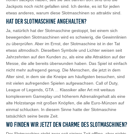
Jackpots noch nicht gefallen sind. Ich denke, es ist für jeden
etwas anderes, warum diese Slotmaschinen so attraktiv sind.
Hat der Slotmaschine angehalten?
Ja, natürlich hat der Slotmaschine gestoppt, bei einem sich
bewegenden Slotmaschinen wird es schwierig, die Gewinnlinien
zu überprüfen. Aber im Ernst, der Slotmaschine ist in der Tat
etwas altmodisch. Dieselben Symbole und Lichter weisen seit
Jahrzehnten auf den Kunden zu, als eine alte Attraktion auf der
Messe, die alle bereits überwunden haben. Das Spiel ist einfach
nicht mehr aufregend genug. Die Menschen, die jetzt in dem
Alter sind, in dem sie die Kneipe am häufigsten besuchen, sind
mit vielen aufregenden Spielen aufgewachsen. Call of Duty,
League of Legends, GTA … Klassiker aller Art mit weitaus
komplexerem Gameplay und höherem Adrenalingehalt als eine
alte Holzstange mit großen Knöpfen, die alle Euro-Münzen auf
einmal schlucken. In diesem Sinne hatte der Slotmaschine
tatsächlich seine beste Zeit.
Wo finden wir jetzt den Charme des Slotmaschinen?
Der Slotmaschine steht zwar seit einiger Zeit offline, aber nichts