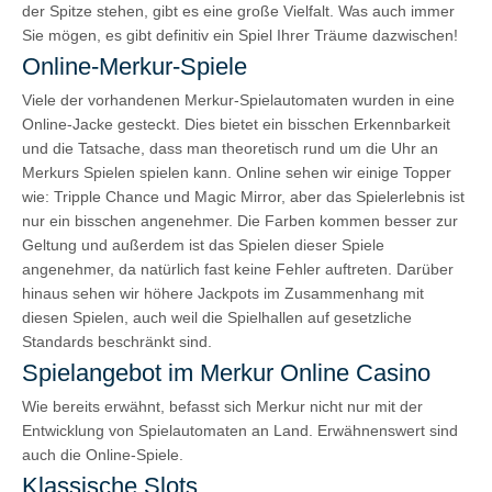
der Spitze stehen, gibt es eine große Vielfalt. Was auch immer
Sie mögen, es gibt definitiv ein Spiel Ihrer Träume dazwischen!
Online-Merkur-Spiele
Viele der vorhandenen Merkur-Spielautomaten wurden in eine
Online-Jacke gesteckt. Dies bietet ein bisschen Erkennbarkeit
und die Tatsache, dass man theoretisch rund um die Uhr an
Merkurs Spielen spielen kann. Online sehen wir einige Topper
wie: Tripple Chance und Magic Mirror, aber das Spielerlebnis ist
nur ein bisschen angenehmer. Die Farben kommen besser zur
Geltung und außerdem ist das Spielen dieser Spiele
angenehmer, da natürlich fast keine Fehler auftreten. Darüber
hinaus sehen wir höhere Jackpots im Zusammenhang mit
diesen Spielen, auch weil die Spielhallen auf gesetzliche
Standards beschränkt sind.
Spielangebot im Merkur Online Casino
Wie bereits erwähnt, befasst sich Merkur nicht nur mit der
Entwicklung von Spielautomaten an Land. Erwähnenswert sind
auch die Online-Spiele.
Klassische Slots