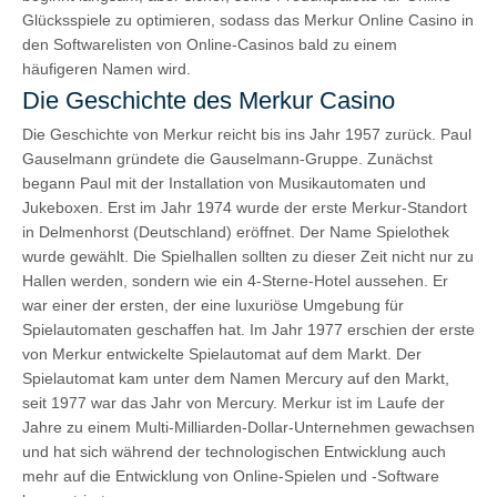
Glücksspiele zu optimieren, sodass das Merkur Online Casino in
den Softwarelisten von Online-Casinos bald zu einem
häufigeren Namen wird.
Die Geschichte des Merkur Casino
Die Geschichte von Merkur reicht bis ins Jahr 1957 zurück. Paul
Gauselmann gründete die Gauselmann-Gruppe. Zunächst
begann Paul mit der Installation von Musikautomaten und
Jukeboxen. Erst im Jahr 1974 wurde der erste Merkur-Standort
in Delmenhorst (Deutschland) eröffnet. Der Name Spielothek
wurde gewählt. Die Spielhallen sollten zu dieser Zeit nicht nur zu
Hallen werden, sondern wie ein 4-Sterne-Hotel aussehen. Er
war einer der ersten, der eine luxuriöse Umgebung für
Spielautomaten geschaffen hat. Im Jahr 1977 erschien der erste
von Merkur entwickelte Spielautomat auf dem Markt. Der
Spielautomat kam unter dem Namen Mercury auf den Markt,
seit 1977 war das Jahr von Mercury. Merkur ist im Laufe der
Jahre zu einem Multi-Milliarden-Dollar-Unternehmen gewachsen
und hat sich während der technologischen Entwicklung auch
mehr auf die Entwicklung von Online-Spielen und -Software