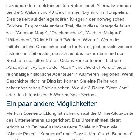
bezaubernden Edelstein echten Ruhm findet. Alternativ können
Sie die 5 Walzen und 40 Gewinnlinien ‘Brynhild’ in HD spielen.
Dies basiert auf der legendären Kriegerin der norwegischen
Folklore. Es gibt viele andere Titel, die in diese Kategorie fallen,
wie: “Crimson Mage”, “Drachenschatz”, “Gods of Midgard”,
“Ritterleben”, “Odin HD” und “World of Wizard”. Wenn die
mittelalterliche Geschichte nichts für Sie ist, gibt es viele weitere
historische Zeitfenster, die sich auf das Luxusleben und den
Reichtum des alten Nahen Ostens konzentrieren. Titel wie
„Alhambra“, „Pyramide der Macht“ und „Gold of Persia“ bieten
reichhaltige historische Abenteuer in wärmeren Regionen. Wenn
Geschichte nicht Ihr Ding ist, können Sie eine Reihe von
zeitgenössischen Spielen sehen. Wie die 3-Rollen ‘Skate Jam’
oder das futuristische 5-Walzen-Spiel Scidonia.
Ein paar andere Möglichkeiten
Merkurs Spielentwicklung ist sicherlich auf die Online-Slots-Seite
des Unternehmens ausgerichtet. Das Unternehmen bietet
jedoch auch Online-Casino-basierte Spiele mit Titeln wie
“Classic Poker”, “Kenotopia” und “Classic Keno” und “Bahamas”