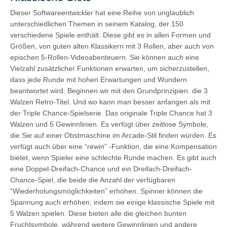
Dieser Softwareentwickler hat eine Reihe von unglaublich
unterschiedlichen Themen in seinem Katalog, der 150
verschiedene Spiele enthält. Diese gibt es in allen Formen und
Größen, von guten alten Klassikern mit 3 Rollen, aber auch von
epischen 5-Rollen-Videoabenteuern. Sie können auch eine
Vielzahl zusätzlicher Funktionen erwarten, um sicherzustellen,
dass jede Runde mit hohen Erwartungen und Wundern
beantwortet wird. Beginnen wir mit den Grundprinzipien. die 3
Walzen Retro-Titel. Und wo kann man besser anfangen als mit
der Triple Chance-Spielserie. Das originale Triple Chance hat 3
Walzen und 5 Gewinnlinien. Es verfügt über zeitlose Symbole,
die Sie auf einer Obstmaschine im Arcade-Stil finden würden. Es
verfügt auch über eine “rewin” -Funktion, die eine Kompensation
bietet, wenn Spieler eine schlechte Runde machen. Es gibt auch
eine Doppel-Dreifach-Chance und ein Dreifach-Dreifach-
Chance-Spiel, die beide die Anzahl der verfügbaren
“Wiederholungsmöglichkeiten” erhöhen. Spinner können die
Spannung auch erhöhen, indem sie einige klassische Spiele mit
5 Walzen spielen. Diese bieten alle die gleichen bunten
Fruchtsymbole, während weitere Gewinnlinien und andere