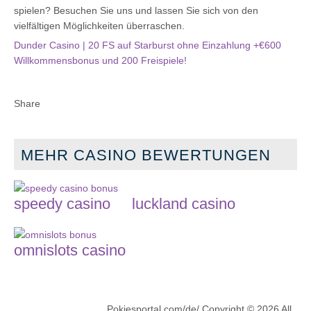
spielen? Besuchen Sie uns und lassen Sie sich von den
vielfältigen Möglichkeiten überraschen.
Dunder Casino | 20 FS auf Starburst ohne Einzahlung +€600
Willkommensbonus und 200 Freispiele!
Share
MEHR CASINO BEWERTUNGEN
speedy casino
luckland casino
omnislots casino
Pokiesportal.com/de/ Copyright © 2026 All