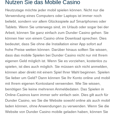
Nutzen Sie das Mobile Casino
Heutzutage möchte jeder mobil spielen können. Nicht nur die
Verwendung eines Computers oder Laptops ist immer noch
beliebt, sondern vor allem Glücksspiele auf Smartphones oder
Tablets. Wenn Sie unterwegs sind, im Urlaub oder sogar bei der
Arbeit, können Sie ganz einfach zum Dunder Casino gehen. Sie
können hier von einem Casino ohne Download sprechen. Dies
bedeutet, dass Sie ohne die Installation einer App sofort auf
hohe Preise wetten können. Darüber hinaus sollten Sie wissen,
dass das mobile Spielen bei Dunder Casino nicht nur mit Ihrem
eigenen Geld möglich ist. Wenn Sie es vorziehen, kostenlos zu
spielen, ist dies auch möglich. Sie müssen sich nicht anmelden,
können aber direkt mit einem Spiel Ihrer Wahl beginnen. Spielen
Sie lieber um Geld? Dann können Sie Ihr Konto online und mobil
mit Ihrem eigenen Kontostand verwenden. Wie Sie wissen,
benötigen Sie keine mehreren Anmeldedaten. Das Spielen in
Online-Casinos kann immer sehr einfach sein. Dies gilt auch für
Dunder Casino, wo Sie die Website sowohl online als auch mobil
laden können, ohne Anwendungen zu verwenden. Wenn Sie die
Website von Dunder Casino mobile geladen haben, können Sie