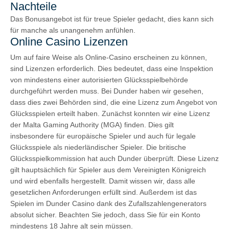
Nachteile
Das Bonusangebot ist für treue Spieler gedacht, dies kann sich
für manche als unangenehm anfühlen.
Online Casino Lizenzen
Um auf faire Weise als Online-Casino erscheinen zu können,
sind Lizenzen erforderlich. Dies bedeutet, dass eine Inspektion
von mindestens einer autorisierten Glücksspielbehörde
durchgeführt werden muss. Bei Dunder haben wir gesehen,
dass dies zwei Behörden sind, die eine Lizenz zum Angebot von
Glücksspielen erteilt haben. Zunächst konnten wir eine Lizenz
der Malta Gaming Authority (MGA) finden. Dies gilt
insbesondere für europäische Spieler und auch für legale
Glücksspiele als niederländischer Spieler. Die britische
Glücksspielkommission hat auch Dunder überprüft. Diese Lizenz
gilt hauptsächlich für Spieler aus dem Vereinigten Königreich
und wird ebenfalls hergestellt. Damit wissen wir, dass alle
gesetzlichen Anforderungen erfüllt sind. Außerdem ist das
Spielen im Dunder Casino dank des Zufallszahlengenerators
absolut sicher. Beachten Sie jedoch, dass Sie für ein Konto
mindestens 18 Jahre alt sein müssen.